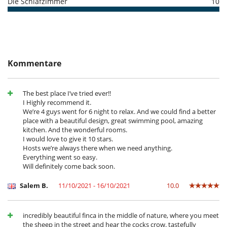
Die Schlafzimmer
10
Garten
Gemüsegarten
ESFCTU0000070080005598800000000000000000000ETV/155238
Loungebereich auf der Terrasse
Parkmöglichkeit
Sonnenliegen am Pool
Terrasse(n)
Kommentare
Für Ihren Komfort und Ihr Wohlbefinden
Esszimmer
Hängematten
Kamin
The best place I’ve tried ever!!
Privatparkplatz
I Highly recommend it.
Ventilator
We’re 4 guys went for 6 night to relax. And we could find a better
Wohnzimmer
place with a beautiful design, great swimming pool, amazing
kitchen. And the wonderful rooms.
Kinder
I would love to give it 10 stars.
Hosts we’re always there when we need anything.
Kinder willkommen
Everything went so easy.
Kinderbett
Will definitely come back soon.
Küche und Ausstattung
Backofen
Salem B.
11/10/2021 - 16/10/2021
10.0
Gefrierschrank
Kaffeemaschine
Kühlschrank
incredibly beautiful finca in the middle of nature, where you meet
Mikrowelle
the sheep in the street and hear the cocks crow. tastefully