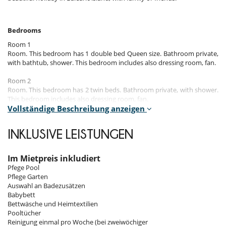
Bedrooms
Room 1
Room. This bedroom has 1 double bed Queen size. Bathroom private,
with bathtub, shower. This bedroom includes also dressing room, fan.
Room 2
Room. This bedroom has 2 twin beds. Bathroom private, with shower.
This bedroom includes also dressing room, fan.
Vollständige Beschreibung anzeigen
Room 3
Room. This bedroom has 1 double bed Queen size. Bathroom private,
INKLUSIVE LEISTUNGEN
with shower. This bedroom includes also dressing room, fan.
Room 4
Im Mietpreis inkludiert
Room. This bedroom has 1 double bed Queen size. Bathroom private,
Pfege Pool
with shower. This bedroom includes also dressing room, fan.
Pflege Garten
Auswahl an Badezusätzen
Room 5
Babybett
Room. This bedroom has 2 twin beds. Bathroom private, with shower.
Bettwäsche und Heimtextilien
This bedroom includes also dressing room, fan.
Pooltücher
Note : the house can accommodate 8 adults or 6 adults and 4 children.
Reinigung einmal pro Woche (bei zweiwöchiger