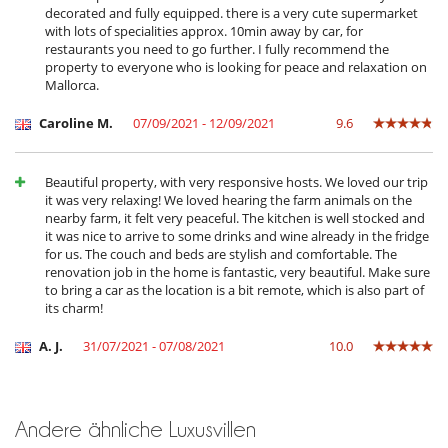
Spülmaschine
decorated and fully equipped. there is a very cute supermarket
Toaster
with lots of specialities approx. 10min away by car, for
voll ausgestattete Küche
restaurants you need to go further. I fully recommend the
Waschmaschine
property to everyone who is looking for peace and relaxation on
Wasserkocher
Mallorca.
Unterhaltung, Wohlbefinden & Sport
Caroline M.
07/09/2021 - 12/09/2021
9.6
Internetzugang (Wifi)
Privater Außen-Swimmingpool
Beautiful property, with very responsive hosts. We loved our trip
it was very relaxing! We loved hearing the farm animals on the
nearby farm, it felt very peaceful. The kitchen is well stocked and
it was nice to arrive to some drinks and wine already in the fridge
for us. The couch and beds are stylish and comfortable. The
renovation job in the home is fantastic, very beautiful. Make sure
to bring a car as the location is a bit remote, which is also part of
its charm!
A. J.
31/07/2021 - 07/08/2021
10.0
Andere ähnliche Luxusvillen