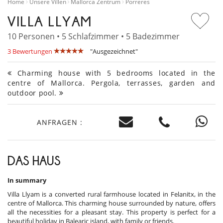
Home
Unsere Villen
Mallorca Zentrum
Porreres
VILLA LLYAM
10 Personen • 5 Schlafzimmer • 5 Badezimmer
3 Bewertungen
"Ausgezeichnet"
Charming house with 5 bedrooms located in the
centre of Mallorca. Pergola, terrasses, garden and
outdoor pool.
ANFRAGEN :
DAS HAUS
In summary
Villa Llyam is a converted rural farmhouse located in Felanitx, in the
centre of Mallorca. This charming house surrounded by nature, offers
all the necessities for a pleasant stay. This property is perfect for a
beautiful holiday in Balearic island, with family or friends.