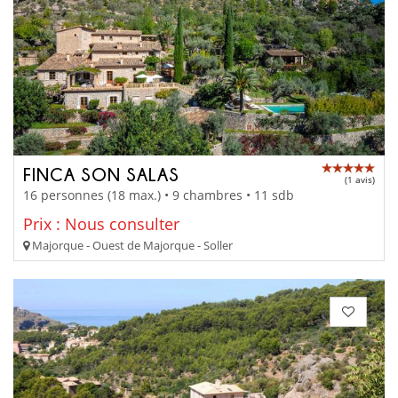
FINCA SON SALAS
(1 avis)
16 personnes (18 max.) • 9 chambres • 11 sdb
Prix : Nous consulter
Majorque - Ouest de Majorque - Soller