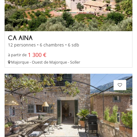
CA AINA
12 personnes • 6 chambres • 6 sdb
1 300 €
à partir de
Majorque - Ouest de Majorque - Soller